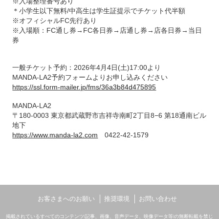
※入場整理番号あり
＊小学生以下無料/中高生は学生証提示でチケット代半額
※オフィシャルFC先行あり
※入場順：FC通し券→FC各日券→店通し券→店各日券→当日
券
一般チケット予約：2026年4月4日(土)17:00より
MANDA-LA2予約フォームよりお申し込みください
https://ssl.form-mailer.jp/fms/36a3b84d475895
MANDA-LA2
〒180-0003 東京都武蔵野市吉祥寺南町2丁目8−6 第18通南ビル
地下
https://www.manda-la2.com
0422-42-1579
お客さまへのお願い
推奨環境
お問い合わせ
掲載されているすべてのコンテンツ(記事、画像、音声データ、映像データ等)の無断転載を禁じ