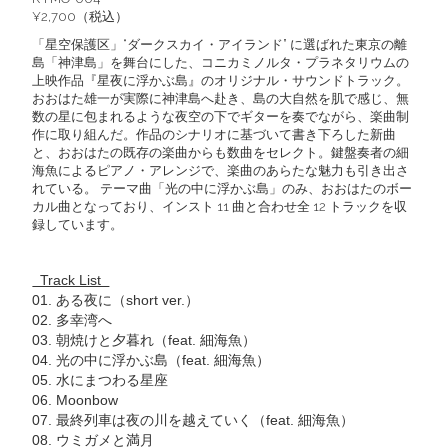
¥2,700（税込）
「星空保護区」“ダークスカイ・アイランド” に選ばれた東京の離
島「神津島」を舞台にした、コニカミノルタ・プラネタリウムの
上映作品『星夜に浮かぶ島』のオリジナル・サウンドトラック。
おおはた雄一が実際に神津島へ赴き、島の大自然を肌で感じ、無
数の星に包まれるような夜空の下でギターを奏でながら、楽曲制
作に取り組んだ。作品のシナリオに基づいて書き下ろした新曲
と、おおはたの既存の楽曲からも数曲をセレクト。鍵盤奏者の細
海魚によるピアノ・アレンジで、楽曲のあらたな魅力も引き出さ
れている。 テーマ曲「光の中に浮かぶ島」のみ、おおはたのボー
カル曲となっており、インスト 11 曲と合わせ全 12 トラックを収
録しています。
Track List
01. ある夜に（short ver.）
02. 多幸湾へ
03. 朝焼けと夕暮れ（feat. 細海魚）
04. 光の中に浮かぶ島（feat. 細海魚）
05. 水にまつわる星座
06. Moonbow
07. 最終列車は夜の川を越えていく（feat. 細海魚）
08. ウミガメと満月