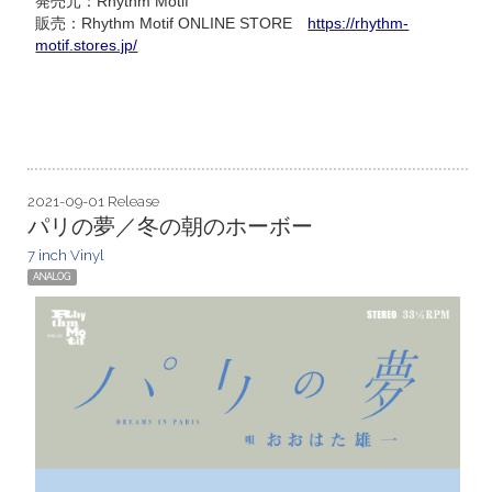
発売元：Rhythm Motif
販売：Rhythm Motif ONLINE STORE
https://rhythm-
motif.stores.jp/
2021-09-01 Release
パリの夢／冬の朝のホーボー
7 inch Vinyl
ANALOG