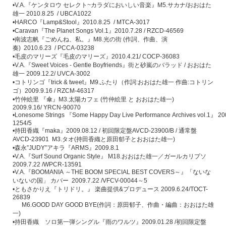
•V.A.
『ケンタロウ
セレクト
~
カラダにおいしい音楽』
M5.
サカナ
/
おおはた
雄一
2010.8.25 / UBCA1022
•HARCO
『
Lamp&Stool
』
2010.8.25 / MTCA-3017
•Caravan
『
The Planet Songs Vol.1
』
2010.7.28 / RZCD-46569
•
南波志帆『ごめんね、私。』
M8.
光の街
(
作詞、作曲、演
奏
) 2010.6.23 / PCCA-03238
•
毛皮のマリーズ『毛皮のマリーズ』
2010.4.21/ COCP-36083
•V.A.
『
Sweet Voices - Gentle Boyfriends
』街と砂嵐のバラッド
/
おおはた
雄一
2009.12.2/ UVCA-3002
•
コトリンゴ『
trick & tweet
』
M9.
ふたり（作詞
:
おおはた雄一
作曲
:
コトリン
ゴ）
2009.9.16 / RZCM-46317
•
竹仲絵里
『傘』
M3.
太陽カフェ
(
竹仲絵里
と
おおはた雄一
)
2009.9.16/ YRCN-90070
•Lonesome Strings
『
Some Happy Day Live Performance Archives vol.1
』
200
1254/5
•
持田香織『
maka
』
2009.08.12 /
初回限定盤
AVCD-23900/B /
通常盤
AVCD-23901 M3.
タオ
(
持田香織と原田郁子とおおはた雄一
)
•
森永
”JUDY”
アキラ『
ARMS
』
2009.8.1
•V.A.
『
Surf Sound Organic Style
』
M18.
おおはた雄一／ガールカリプソ
2009.7.22 /WPCR-13591
•V.A.
『
BOOMANIA
～
THE BOOM SPECIAL BEST COVERS
～』「ないな
いないの国」
カバー
2009.7.22 /VFCV-00044
～
5
•
ともさかりえ『トリドリ。』
楽曲提供
&
プロデュース
2009.6.24/TOCT-
26839
M6.GOOD DAY GOOD BYE(
作詞：原田郁子、作曲・編曲：おおはた雄
一
)
•
持田香織 ソロ第一弾シングル『雨のワルツ』
2009.01.28 /
初回限定盤