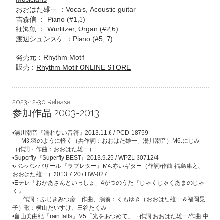
おおはた雄一 ：Vocals, Acoustic guitar
吉森信 ： Piano (#1,3)
細海魚 ： Wurlitzer, Organ (#2,6)
渡辺シュンスケ ：Piano (#5, 7)
発売元：Rhythm Motif
販売：
Rhythm Motif ONLINE STORE
2023-12-30 Release
参加作品 2003-2013
•
湯川潮音『濡れない音符』
2013.11.6 / PCD-18759
M3.
羽のように軽く（共作詞：おおはた雄一、湯川潮音）
M6.
にじみ
（作詞・作曲：おおはた雄一）
•Superfly
『
Superfly BEST
』
2013.9.25 / WPZL-30712/4
•
バンバンバザール『ラブレター』
M4.
赤いギター（作詞
/
作曲
福島康之、
おおはた雄一）
2013.7.20 / HW-027
•E
テレ「
おかあさんといっしょ
」
4
がつのうた『じゃくじゃくあまのじゃ
く』
作詞：ふじきみつ彦 作曲、演奏：くもゆき（おおはた雄一＆福岡晃
子）歌：横山だいすけ、三谷たくみ
•
畠山美由紀『
rain falls
』
M5
「光をあつめて」（作詞
:
おおはた雄一
/
作曲
:
中