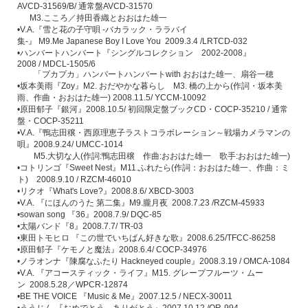
AVCD-31569/B/
通常盤
AVCD-31570
M3.
こころ／持田香織とおおはた雄一
•V.A.
『雪と花の子守唄
-
バカラック・ララバイ
集
-
』
M9.Me Japanese Boy I Love You 2009.3.4 /LRTCD-032
•
ハンバートハンバート『シングルコレクション
2002-2008
』
2008 / MDCL-1505/6
「プカプカ」ハンバートハンバート
with
おおはた雄一、扇谷一穂
•
坂本美雨『
Zoy
』
M2.
おだやかな暮らし
M3.
橋の上から
(
作詞・坂本美
雨、作曲・おおはた雄一
) 2008.11.5/ YCCM-10092
•
原田郁子『銀河』
2008.10.5/
初回限定盤ブック
CD
・
COCP-35210 /
通常
盤・
COCP-35211
•V.A.
『鴨志田穣・西原理恵子ラストコラボレーション～戦場カメラマンの
唄』
2008.9.24/ UMCC-1014
M5.
大切な人
(
作詞
:
鴨志田穣 作曲
:
おおはた雄一 歌手
:
おおはた雄一
)
•
コトリンゴ『
Sweet Nest
』
M11.
ふれたら
(
作詞：おおはた雄一、作曲：ミ
ト
)
2008.9.10
/ RZCM-46010
•
リクオ『
What's Love?
』
2008.8.6/ XBCD-3003
•V.A.
『にほんのうた
第二集』
M9.
朧月夜
2008.7.23 /RZCM-45933
•sowan song
『
36
』
2008.7.9/ DQC-85
•
太陽バンド『
8
』
2008.7.7/ TR-03
•
東田トモヒロ
『この世でいちばん好きな歌』
2008.6.25/TFCC-86258
•
原田郁子『ケモノと魔法』
2008.6.4/ COCP-34976
•
ノラオンナ『陳腐なふたり
Hackneyed couple
』
2008.3.19 / OMCA-1084
•V.A.
『アコースティック・ライフ』
M15.
グレープフルーツ・ムー
ン
2008.5.28
／
WPCR-12874
•BE THE VOICE
『
Music & Me
』
2007.12.5 / NECX-30011
•
ううじん
『おめでとう ありがとう』
2007.10.12 /OR-994