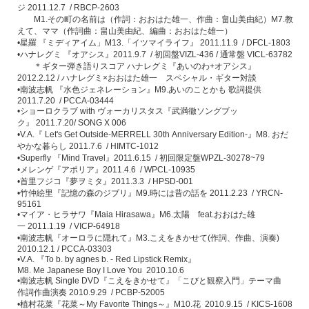
ジ
2011.12.7 / RBCP-2603
M1.
その町の名前は（作詞：おおはた雄一、作曲：畠山美由紀）
M7.
教
えて、ママ（作詞曲：畠山美由紀、編曲：おおはた雄一）
•
星羅
『ミディアイム」
M13.
「イツマイライフ』
2011.11.9 / DFCL-1803
•
ハナレグミ
『オアシス』
2011.9.7 /
初回盤
VIZL-436 /
通常盤
VICL-63782
＊ギター弾き語りスコア
ハナレグミ『あいのわ
+
オアシス』
2012.2.12 /
ハナレグミ
×
おおはた雄一 スペシャル・ギター対談
•
南波志帆
『水色ジェネレーション』
M9.
あいのことかも
歌詞提供
2011.7.20 / PCCA-03444
•
ショーロクラブ
with
ヴォーカリスタス『武満徹ソングブッ
ク』
2011.7.20/ SONG X 006
•V.A.
『
Let's Get Outside-MERRELL 30th Anniversary Edition-
』
M8.
おだ
やかな暮らし
2011.7.6 / HIMTC-1012
•Superfly
『
Mind Travel
』
2011.6.15 /
初回限定盤
WPZL-30278~79
•
メレンゲ『アポリア』
2011.4.6 / WPCL-10935
•
首里フジコ『夢ヲミタ』
2011.3.3 / HPSD-001
•
竹仲絵里『記憶の森のジブリ』
M9.
時には昔の話を
2011.2.23 / YRCN-
95161
•
マイア・ヒラサワ『
Maia Hirasawa
』
M6.
太陽
feat.
おおはた雄
一
2011.1.19 / VICP-64918
•
南波志帆『オーロラに隠れて』
M3.
こえをきかせて
(
作詞、作曲、演奏
)
2010.12.1 / PCCA-03303
•V.A.
『
To b. by agnes b. - Red Lipstick Remix
』
M8. Me Japanese Boy I Love You 2010.10.6
•
南波志帆
Single DVD
『こえをきかせて』「こびと観察入門」テーマ曲
作詞作曲演奏
2010.9.29 / PCBP-52005
•
植村花菜『花菜～
My Favorite Things
～』
M10.
花
2010.9.15 / KICS-1608