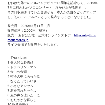
おおはた雄一のアルバムデビュー15周年を記念して、2019年
7月に行われたソロコンサート「浮かび上がる世界」。
その日収録されていた音源から、本人が楽曲をピックアップ
し、
初のLIVEアルバムとして発表することになりました。
発売日：2020年5月11日（月）
販売価格：2,000円（税別）
販売： おおはた雄一公式オンラインストア
https://rhythm-
motif.stores.jp
ライブ会場でも販売をいたします。
Track List
1 個人的な必需品
2 トラベリン・マン
3 余白の余韻
4 帽子の中にあった歌
5 なくたっていいさ
6 小さなアンセム
7 君を忘れちゃうよ
8 風の声を聴いた日に
9 おだやかな暮らし
10 眠る発光体