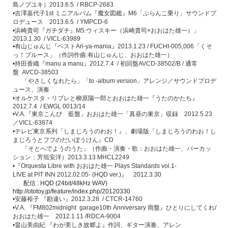
島ノブユキ）
2013.6.5 / RBCP-2683
•
吉澤嘉代子
1st
ミニアルバム『魔女図鑑』
M6
「ぶらんこ乗り」サウンドプ
ロデュース
2013.6.5 / YMPCD-6
•
浜崎貴司『ガチダチ』
M5.
ウィスキー（浜崎貴司
×
おおはた雄一）」
2013.1.30 / VICL-63989
•
有山じゅんじ『ベスト
Ari-ya-mania
』
2013.1.23 / FUCHI-005,006「くそ
っ！ブルース」（作詞作曲
:
有山じゅんじ、おおはた雄一）
•
持田香織『
manu a manu
』
2012.7.4 /
初回盤
AVCD-38502/B /
通常
盤
AVCD-38503
「やさしくなれたら」「
to -album version
」アレンジ／サウンドプロデ
ュース、演奏
•
オルケスタ・リブレと柳原陽一郎とおおはた雄一『うたのかたち』
2012.7.4 / EWGL 0013/14
•V.A.
『東京こんぴ 藍盤」おおはた雄一「真昼の東京」収録
2012.5.23
／
VICL-63874
•
テレビ東京系列「しまじろうのわお！』、劇場版「しまじろうのわお！し
まじろうとフフのだいぼうけん』
CD
「そとへでようのうた」（作曲・演奏・歌：おおはた雄一、パーカッ
ション：芳垣安洋）
2013.3.13 MHCL2249
•
『
Orquesta Libre with
おおはた雄一
Plays Standards vol.1-
LIVE at PIT INN 2012.02.05- (HQD ver.)
』
2012.3.30
配信
:
HQD (24bit/48kHz WAV)
http://ototoy.jp/feature/index.php/20120330
•
安藤裕子
『勘違い』
2012.3.28 / CTCR-14760
•V.A.
『
FM802midnight garage10th Anniversary
雨盤』ひとりにしてくれ/
おおはた雄一
2012.1.11 /RDCA-9004
•
畠山美由紀
『わが美しき故郷よ』作詞、ギター演奏、アレン