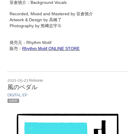
笹倉慎介：Background Vocals
Recorded, Mixed and Mastered by 笹倉慎介
Artwork & Design by 高橋了
Photography by 熊﨑志宇斗
発売元：Rhythm Motif
販売：
Rhythm Motif ONLINE STORE
2021-05-23 Release
風のペダル
DIGITAL EP
ALBUM