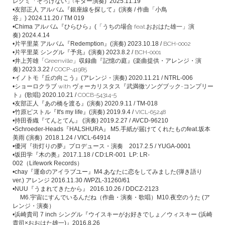
レグミ「そっけない」(ギター演奏
)
2025.11.19
•友部正人 アルバム
『銀座線を探して』(
演奏 / 作曲「小鳥
谷」)
2024.11.20 / TM 019
•Chima アルバム
『ひらひら』(「
うちの場合 feat.おおはた雄一」
演
奏)
2024.4.14
•片平里菜 アルバム
『Redemption』(
演奏)
2023.10.18 /
BCH-0002
•片平里菜 シングル
『予兆』(
演奏)
2023.8.2 /
BCH-0001
•井上芳雄
「Greenville」収録曲
『記憶の庭』(楽曲提供・アレンジ・
演
奏)
2023.3.22 /
COCP-41985
•イノトモ
『丘の向こう』(アレンジ・
演奏)
2020.11.21 / NTRL-006
•
ショーロクラブ with ヴォーカリスタス
『
武満徹ソングブック-コンプリー
ト
』(歌唱
)
2020.10.21 /
COCB-54314-5
•友部正人
『あの橋を渡る』(
演奏)
2020.9.11 / TM-018
•竹原ピストル
『It's my life』(
演奏)
2019.9.4 /
VICL-65248
•持田香織
『てんとてん』 (
演奏)
2019.2.27 / AVCD-
96210
•S
chroeder-Heads
『
HALSHURA
』 M5.手紙が届けてくれたものfeat.坂本
美雨
(
演奏)
2018.1.24 /
VICL-64914
•優河
『街灯りの夢』
プロデュース・演奏
2017.2.5 / YUGA-0001
•坂田学
『木の奥』
2017.1.18 /
CD:LR-001 LP: LR-
002（Lifework Records）
•chay『運命のアイラブユー』M4.あなたに恋をしてみました(弾き語り
ver.) アレンジ 2016.11.30 /WPZL-31260/61
•NUU『うまれてきたから』
2016.10.26
/
DDCZ-2123
M6.
宇宙にすんでいるんだね（作曲・演奏・歌唱）M10.夜空のうた (ア
レンジ・演奏）
•
浜崎貴司
7 inch シングル『ウイスキーがお好きでしょ／
ウィスキー
(
浜崎
貴司
×
おおはた雄一
)』2016.8.26