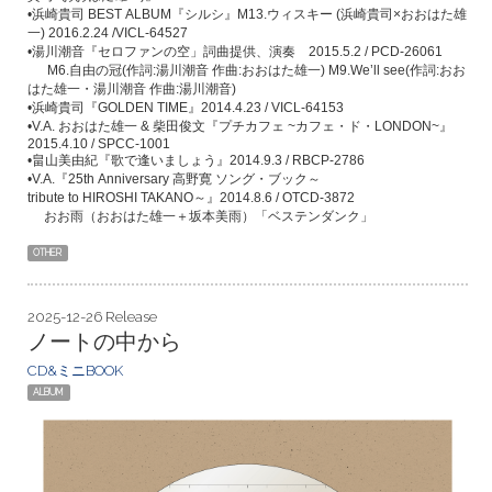
•
浜崎貴司
BEST ALBUM
『シルシ』
M13.
ウィスキー
(
浜崎貴司
×
おおはた雄
一
) 2016.2.24 /VICL-64527
•
湯川潮音『セロファンの空」詞曲提供、演奏
2015.5.2 / PCD-26061
M6.
自由の冠
(
作詞
:
湯川潮音
作曲
:
おおはた雄一
) M9.We’ll see(
作詞
:
おお
はた雄一・湯川潮音
作曲
:
湯川潮音
)
•
浜崎貴司『
GOLDEN TIME
』
2014.4.23 / VICL-64153
•V.A.
おおはた雄一
&
柴田俊文『プチカフェ
~
カフェ・ド・
LONDON~
』
2015.4.10 / SPCC-1001
•
畠山美由紀『歌で逢いましょう』
2014.9.3 / RBCP-2786
•V.A.
『
25th Anniversary
高野寛
ソング・ブック～
tribute to HIROSHI TAKANO
～』
2014.8.6 / OTCD-3872
おお雨（おおはた雄一＋坂本美雨）「ベステンダンク」
OTHER
2025-12-26 Release
ノートの中から
CD&ミニBOOK
ALBUM