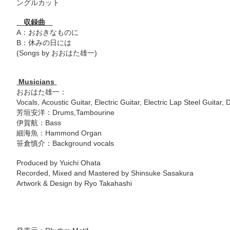
ングルカット
収録曲
A：おおきなものに
B：休みの日には
(Songs by おおはた雄一)
Musicians
おおはた雄一：
Vocals, Acoustic Guitar, Electric Guitar, Electric Lap Steel Guitar
芳垣安洋：Drums,Tambourine
伊賀航：Bass
細海魚：Hammond Organ
笹倉慎介：Background vocals
Produced by Yuichi Ohata
Recorded, Mixed and Mastered by Shinsuke Sasakura
Artwork & Design by Ryo Takahashi