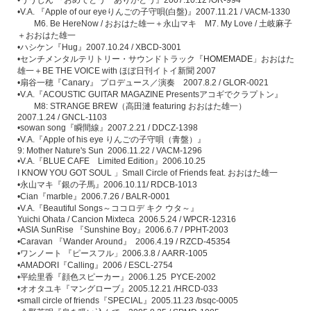
•V.A.
『
Apple of our eye
りんごの子守唄
(
白盤
)
』
2007.11.21 / VACM-1330
M6. Be HereNow /
おおはた雄一＋永山マキ
M7. My Love /
土岐麻子
＋おおはた雄一
•
ハシケン『
Hug
』
2007.10.24 / XBCD-3001
•
センチメンタルテリトリー・サウンドトラック『
HOMEMADE
」おおはた
雄一＋
BE THE VOICE with
ほぼ日刊イトイ新聞
2007
•
扇谷一穂『
Canary
』
プロデュース／演奏
2007.8.2 / GLOR‐0021
•V.A.
『
ACOUSTIC GUITAR MAGAZINE Presents
アコギでクラプトン』
M8: STRANGE BREW
（高田漣
featuring
おおはた雄一）
2007.1.24 / GNCL-1103
•sowan song
『瞬間線』
2007.2.21 / DDCZ-1398
•V.A.
『
Apple of his eye
りんごの子守唄（青盤）』
9: Mother Nature's Sun 2006.11.22 / VACM-1296
•V.A.
『
BLUE CAFE
Limited Edition
』
2006.10.25
I KNOW YOU GOT SOUL
」
Small Circle of Friends feat.
おおはた雄一
•
永山マキ『銀の子馬』
2006.10.11/ RDCB-1013
•Cian
『
marble
』
2006.7.26 / BALR-0001
•V.A.
『
Beautiful Songs
～ココロデ
キク
ウタ～』
Yuichi Ohata / Cancion Mixteca 2006.5.24 / WPCR-12316
•ASIA SunRise
『
Sunshine Boy
』
2006.6.7 / PPHT-2003
•Caravan
『
Wander Around
』
2006.4.19 / RZCD-45354
•
ワンノート
『ピースフル」
2006.3.8 / AARR-1005
•AMADORI
『
Calling
』
2006 / ESCL-2754
•
平絵里香『顔色スピーカー』
2006.1.25 PYCE-2002
•
オオタユキ『マングローブ』
2005.12.21 /HRCD-033
•small circle of friends
『
SPECIAL
』
2005.11.23 /bsqc-0005