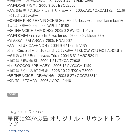
•
今野英明『息を吸い込んで』
2005.8.25 / SPMD-1005
•AMADORI
『流星』
2005.8.10 / ESCL2697
•V.A.
高田渡『ごあいさつ』トリビュート
2005.7.31 / CXCA1172
11.
値
上げ
/
おおはた雄一
•BONNIE PINK
『
REMINISCENCE
』
M2. Perfect / with mito(clammbon)&
おおはた雄一
2005.6.22 /WPCL-10193
•BE THE VOICE
『
EPOCHS
』
2005.3.2 /WPCL-10175
•AMADORI+Ohata yuichi
『
Two for us
』
2005.2.2 / bloom-007
•ALASKA.
『
ALASKA.
』
2005/ HNAL002
•V.A.
『
BLUE CAFE NO.4
』
2004.9.4 / 12inch VINYL
Small Circle of Friends feat.
おおはた雄一「
I KNOW YOU GOT A SOUL
」
•
桜井鉄太郎『
Rendezvous Trip
』
2004.3.31 / MSCR2011
•
山口晶『夜の地図』
2004.1.21 / TKCA-72638
•the ROCCOS
『
PRIMARY
』
2003.12.5 / CXCA-1150
•
山口晶「うつろぎ
12
号線」
2003.10.22 /TKCA-72609
•BE THE VOICE
「
DRAWING
」
2003.8.27 / COCP32314
•KIN TAII
「
TOMPA
」
2003 / MDCL-1448
OTHER
2023-10-01 Release
星夜に浮かぶ島 オリジナル・サウンドトラ
ック
Instrumental