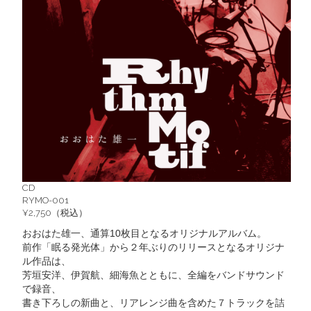
CD
RYMO-001
¥2,750（税込）
おおはた雄一、通算10枚目となるオリジナルアルバム。
前作「眠る発光体」から２年ぶりのリリースとなるオリジナ
ル作品は、
芳垣安洋、伊賀航、細海魚とともに、全編をバンドサウンド
で録音、
書き下ろしの新曲と、リアレンジ曲を含めた７トラックを詰