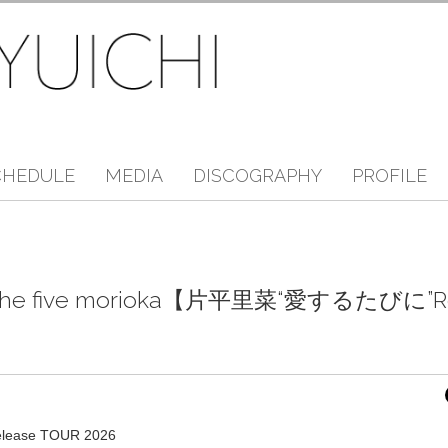
CHEDULE
MEDIA
DISCOGRAPHY
PROFILE
he five morioka【片平里菜“愛するたびに”Re
ase TOUR 2026