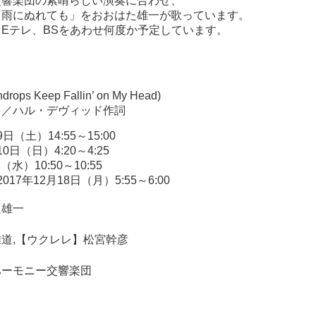
交響楽団の素晴らしい演奏に合わせ、
「雨にぬれても」をおおはた雄一が歌っています。
Eテレ、BSをあわせ何度か予定しています。
 Keep Fallin’ on My Head
)
曲／ハル・デヴィッド作詞
9日
（土）
14:55
～
15:00
10日
（日）
4:20
～
4:25
日
（水）
10:50
～
10:55
017年12月18日
（月）
5:55
～
6:00
た雄一
道,【ウクレレ】松宮幹彦
ハーモニー交響楽団