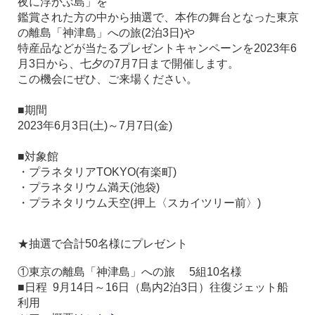
夜に浮かぶ島」を
鑑賞された方の中から抽選で、
本作の舞台となった東京
の離島「神津島」への旅(2泊3日)や
特産品などが当たる
プレゼントキャンペーンを2023年6
月3日から、七夕の7月7日まで開催します。
この機会にぜひ、ご来場ください。
■期間
2023年6月3日(土)～7月7日(金)
■対象館
・プラネタリアTOKYO(有楽町)
・プラネタリウム満天(池袋)
・プラネタリウム天空(押上〈スカイツリー前〉)
★抽選で合計50名様にプレゼント
①東京の離島「神津島」への旅 5組10名様
■日程 9月14日～16日（島内2泊3日）往復ジェット船
利用