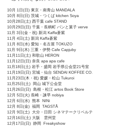
10月 1日(日) 東京・南青山 MANDALA
10月 8日(日) 茨城・つくば kitchen Soya
10月28日(土) 西千葉 cafe STAND
10月29日(日) 千葉・長柄町 パンと菓子 verve
11月 3日(金・祝) 新潟 Kaffa蒼紫
11月 4日(土) 新潟 Kaffa蒼紫
11月 8日(水) 愛知・名古屋 TOKUZO
11月 9日(木) 三重・伊勢 Cafe Capjuby
11月11日(土) 和歌山 HERON
11月12日(日) 奈良 apa apa cafe
11月18日(土) 岩手・盛岡 岩手県公会堂21号室
11月19日(日) 宮城・仙台 SENDAI KOFFEE CO.
11月23日(木・祝) 愛媛・松山 Tukuroi
11月25日(土) 岡山 城下公会堂
11月26日(日) 島根・松江 artos Book Store
12月 5日(火) 長崎・諫早 nobiya
12月 6日(水) 熊本 NINi
12月 8日(金) 福岡 TAGSTÅ
12月 9日(土) 大分・日田 シネマテークリベルテ
12月16日(土) 大阪 雲州堂
12月17日(日) 静岡 Freakyshow