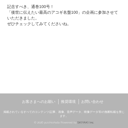
記念すべき、通巻100号！
「後世に伝えたい最高のアコギ名盤100」の
企画に参加させて
いただきました。
ぜひチェックしてみてくださいね。
お客さまへのお願い
推奨環境
お問い合わせ
掲載されているすべてのコンテンツ(記事、画像、音声データ、映像データ等)の無断転載を禁じ
ます。
© 2026 yuichiohata Powered by
SKIYAKI Inc.