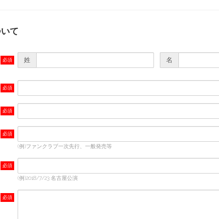
ついて
姓
名
(例)ファンクラブ一次先行、一般発売等
(例)2018/7/23 名古屋公演