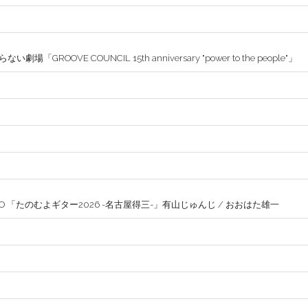
ROOVE COUNCIL 15th anniversary "power to the people"」
ZO 「たのむよギター2026 -名古屋得三-」有山じゅんじ / おおはた雄一