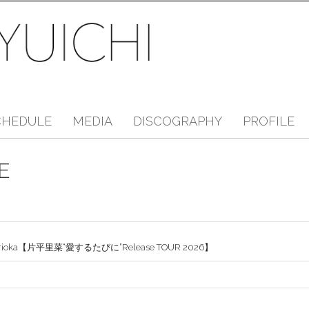
CHEDULE
MEDIA
DISCOGRAPHY
PROFILE
E
morioka【片平里菜“愛するたびに”Release TOUR 2026】